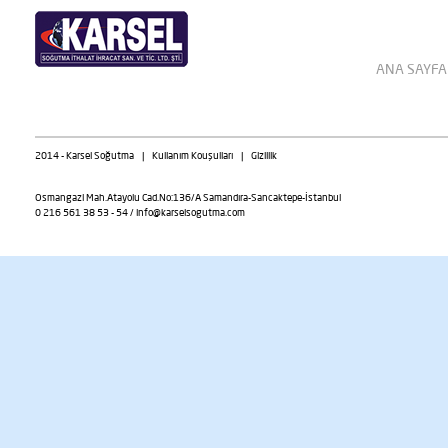
ANA SAYFA
2014 - Karsel Soğutma | Kullanım Kouşulları | Gizlilik
Osmangazi Mah.Atayolu Cad.No:136/A Samandıra-Sancaktepe-İstanbul
0 216 561 38 53 - 54 /
info@karselsogutma.com