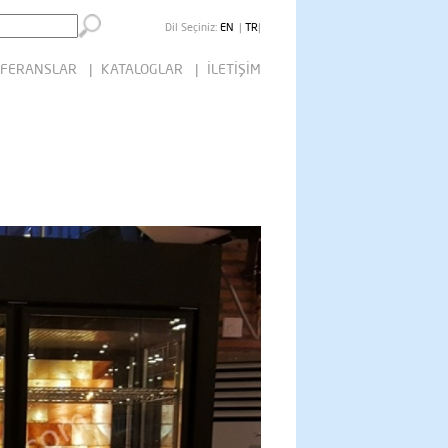
Dil Seçiniz:
EN
|
TR
|
FERANSLAR
| KATALOGLAR
| İLETİŞİM