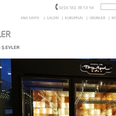
0216 561 38 53-54
ANA SAYFA
| GALERİ
| KURUMSAL
| ÜRÜNLER
| RE
LER
- Ş.EVLER