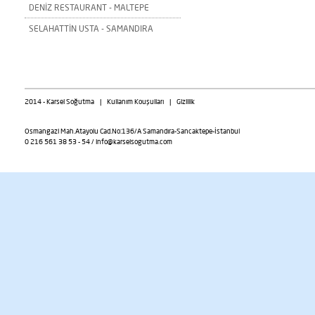
DENİZ RESTAURANT - MALTEPE
SELAHATTİN USTA - SAMANDIRA
2014 - Karsel Soğutma | Kullanım Kouşulları | Gizlilik
Osmangazi Mah.Atayolu Cad.No:136/A Samandıra-Sancaktepe-İstanbul
0 216 561 38 53 - 54 /
info@karselsogutma.com